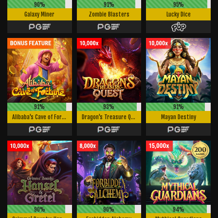
90%
91%
95%
Galaxy Miner
Zombie Blasters
Lucky Dice
91%
93%
91%
Alibaba's Cave of Fortune
Dragon's Treasure Quest
Mayan Destiny
90%
90%
94%