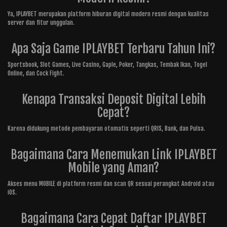
Ya, IPLAYBET merupakan platform hiburan digital modern resmi dengan kualitas
server dan fitur unggulan.
Apa Saja Game IPLAYBET Terbaru Tahun Ini?
Sportsbook, Slot Games, Live Casino, Gaple, Poker, Tangkas, Tembak Ikan, Togel
Online, dan Cock Fight.
Kenapa Transaksi Deposit Digital Lebih
Cepat?
Karena didukung metode pembayaran otomatis seperti QRIS, Bank, dan Pulsa.
Bagaimana Cara Menemukan Link IPLAYBET
Mobile yang Aman?
Akses menu MOBILE di platform resmi dan scan QR sesuai perangkat Android atau
iOS.
Bagaimana Cara Cepat Daftar IPLAYBET