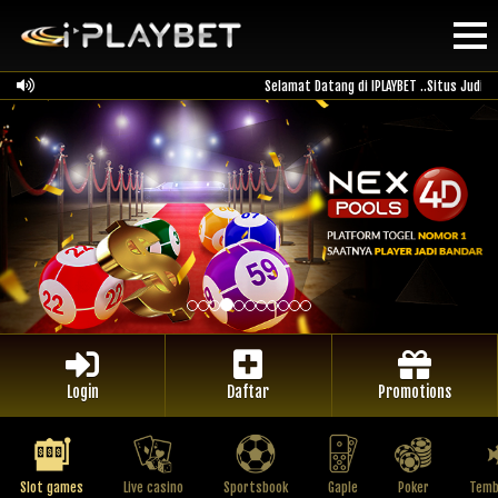
Selamat Datang di IPLAYBET ..Situs Judi Online T
Previous
Nex
Login
Daftar
Promotions
Slot games
Live casino
Sportsbook
Gaple
Poker
Temb