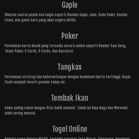
Gaple
Hiburan santai penuh nostalgia seperti Domino Gaple, Ludo, Dadu Poker, Bandar
Ceme, dan game baru yang akan segera dirilis.
Poker
Permainan kartu klasik yang tersedia secara online seperti Bandar Sam Gong,
Texas Poker, 6 Cards, 8 Cards, dan Baccarat.
Tangkas
Permainan strategi dan keberuntungan dengan kombinasi kartu tertinggi. Royal
Flush menjadi favorit pemain tahun ini.
Tembak Ikan
Game paling ramai dengan fitur build amunisi. Tahun ini Raja Naga dan Mermaid
lebih sering muncul.
Togel Online
Bekerja sama dengan NEX4D, tersedia pasaran Toto Macau, Singapore, Hongkong,