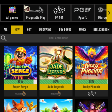
All games
Pragmatic Play
PP POP
Pgsoft
Microgami
ALL
NEW
HOT
MEGAWAYS
BUY BONUS
FUNKY
REEL KINGDOM
90%
95%
98%
Super Serge
Jade Legends
Lucky Phoenix